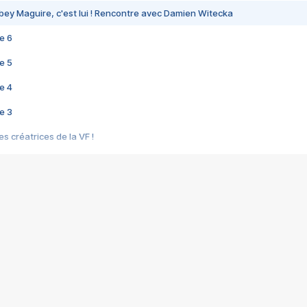
bey Maguire, c'est lui ! Rencontre avec Damien Witecka
e 6
e 5
e 4
e 3
s créatrices de la VF !
e 2
e 1
e Mektoub My Love arrive enfin ! Rencontre avec Shaïn Boumedine et Sal
i : après Toni en famille
elle réalise le bouleversant Dites lui que je l'aime
ais ! Rencontre autour de Vie privée de Rebecca Zlotowski