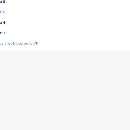
e 6
e 5
e 4
e 3
s créatrices de la VF !
e 2
e 1
e Mektoub My Love arrive enfin ! Rencontre avec Shaïn Boumedine et Sal
i : après Toni en famille
elle réalise le bouleversant Dites lui que je l'aime
ais ! Rencontre autour de Vie privée de Rebecca Zlotowski
 de Marguerite, Grave... Rencontre avec Ella Rumpf
 Les Rêveurs, un film intime sur la santé mentale