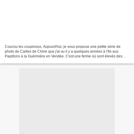
Coucou les coupinous, Aujourd'hui, je vous propose une petite série de
photo de Cailles de Chine que j'ai vu il y a quelques années à l'Ile aux
Papillons à la Guérinière en Vendée. C'est une ferme où sont élevés des
papillons (ou issus de l'importation)...