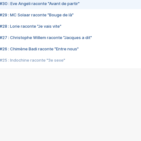
#30 : Eve Angeli raconte "Avant de partir"
#29 : MC Solaar raconte "Bouge de là"
28 : Lorie raconte "Je vais vite"
#27 : Christophe Willem raconte "Jacques a dit"
#26 : Chimène Badi raconte "Entre nous"
#25 : Indochine raconte "3e sexe"
#24 : Zaho raconte "C'est chelou"
#23 : Patrick Bruel raconte "Au café des délices"
#22 : Kyo raconte "Le chemin"
#21 : Nolwenn Leroy raconte "Cassé"
#20 : Patrick Hernandez raconte "Born to be alive"
#19 : Lorie raconte "Près de moi"
#18 : Michael Jones raconte "A nos actes manqués" (avec Jean-Jacque